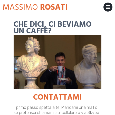
Skip
MASSIMO
ROSATI
to
content
MENU
CHE DICI, CI BEVIAMO
UN CAFFÈ?
CONTATTAMI
Il primo passo spetta a te. Mandami una mail o
se preferisci chiamami sul cellulare o via Skype.