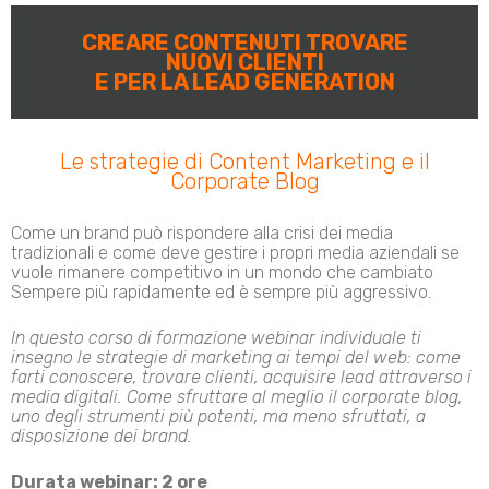
CREARE CONTENUTI TROVARE
NUOVI CLIENTI
E PER LA LEAD GENERATION
Le strategie di Content Marketing e il
Corporate Blog
Come un brand può rispondere alla crisi dei media
tradizionali e come deve gestire i propri media aziendali se
vuole rimanere competitivo in un mondo che cambiato
Sempere più rapidamente ed è sempre più aggressivo.
In questo corso di formazione webinar individuale ti
insegno le strategie di marketing ai tempi del web: come
farti conoscere, trovare clienti, acquisire lead attraverso i
media digitali. Come sfruttare al meglio il corporate blog,
uno degli strumenti più potenti, ma meno sfruttati, a
disposizione dei brand.
Durata webinar: 2 ore