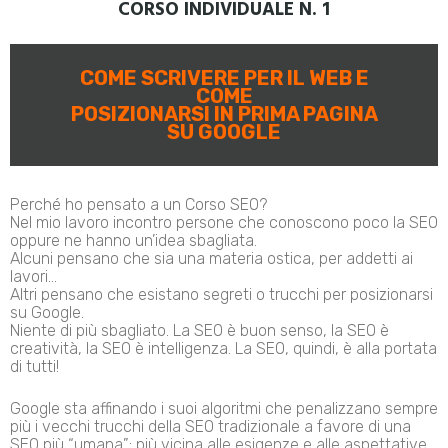
CORSO INDIVIDUALE N. 1
COME SCRIVERE PER IL WEB E
COME
POSIZIONARSI IN PRIMA PAGINA
SU GOOGLE
Perché ho pensato a un Corso SEO?
Nel mio lavoro incontro persone che conoscono poco la SEO
oppure ne hanno un’idea sbagliata.
Alcuni pensano che sia una materia ostica, per addetti ai
lavori…
Altri pensano che esistano segreti o trucchi per posizionarsi
su Google.
Niente di più sbagliato. La SEO è buon senso, la SEO è
creatività, la SEO è intelligenza. La SEO, quindi, è alla portata
di tutti!
Google sta affinando i suoi algoritmi che penalizzano sempre
più i vecchi trucchi della SEO tradizionale a favore di una
SEO più “umana”; più vicina alle esigenze e alle aspettative