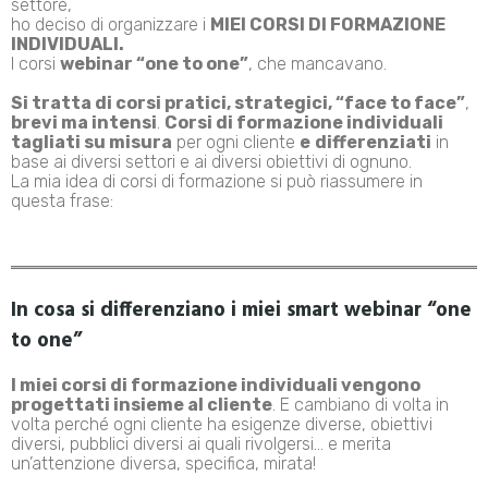
settore,
ho deciso di organizzare i
MIEI CORSI DI FORMAZIONE
INDIVIDUALI.
I corsi
webinar “one to one”
, che mancavano.
Si tratta di corsi pratici, strategici, “face to face”
,
brevi ma intensi
.
Corsi di formazione individuali
tagliati su misura
per ogni cliente
e
differenziati
in
base ai diversi settori e ai diversi obiettivi di ognuno.
La mia idea di corsi di formazione si può riassumere in
questa frase:
In cosa si differenziano i miei smart webinar “one
to one”
I miei corsi di formazione individuali vengono
progettati insieme al cliente
. E cambiano di volta in
volta perché ogni cliente ha esigenze diverse, obiettivi
diversi, pubblici diversi ai quali rivolgersi… e merita
un’attenzione diversa, specifica, mirata!