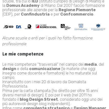
scuole, tra cui lo
IED
(istituto Europeo di Design di Milano) e
la
Domus Academy
di Milano. Dal 2007 faccio formazione
professionale alle aziende per la
Regione Piemonte
(CEIP), per
Confindustria
e per
Confcommercio
.
Alcune scuole o enti per i quali ho fatto formazione
professionale
Le mie competenze
Le mie competenze “trasversali” nel campo dei
media
, del
design
e della
comunicazione
(le materie che oggi
insegno come docente e formatore) le ho maturate sul
campo.
Innanzitutto con i miei 20 di lavoro da Giornalista
Professionista.
Prima per la carta stampata (ho diretto per oltre 15 anni
diversi mensili di design). E poi per il web (nel 2011 ho
fondato il
blog
Design Street
, considerato oggi uno dei
più autorevoli design blog indipendenti).
Infine come
consulente strategico
e
Design Manager