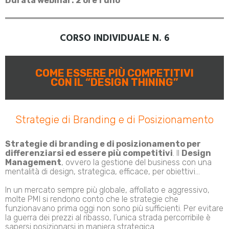
Durata webinar: 2 ore
l’uno
CORSO INDIVIDUALE N. 6
COME ESSERE PIÙ COMPETITIVI
CON IL “DESIGN THINING”
Strategie di Branding e di Posizionamento
Strategie di branding e di posizionamento per
differenziarsi ed essere più competitivi
. Il
Design
Management
, ovvero la gestione del business con una
mentalità di design, strategica, efficace, per obiettivi…
In un mercato sempre più globale, affollato e aggressivo,
molte PMI si rendono conto che le strategie che
funzionavano prima oggi non sono più sufficienti. Per evitare
la guerra dei prezzi al ribasso, l’unica strada percorribile è
sapersi posizionarsi in maniera strategica.