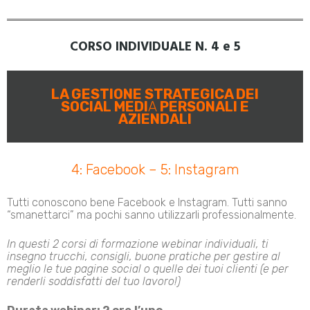
CORSO INDIVIDUALE N. 4 e 5
LA GESTIONE STRATEGICA DEI
SOCIAL MEDI
A
PERSONALI E
AZIENDALI
4: Facebook – 5: Instagram
Tutti conoscono bene Facebook e Instagram. Tutti sanno
“smanettarci” ma pochi sanno utilizzarli professionalmente.
In questi 2 corsi di formazione webinar individuali, ti
insegno trucchi, consigli, buone pratiche per gestire al
meglio le tue
pagine social o quelle dei tuoi clienti (e per
renderli soddisfatti del tuo lavoro!)