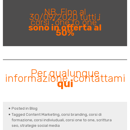
NB. Fino al
30/09/2020 tutti i
corsi “one to one”
sono in offerta al
50%
Per qualunque
informazione, contattami
qui
Posted in
Blog
Tagged
Content Marketing
,
corsi branding
,
corsi di
formazione
,
corsi indiviuduali
,
corsi one to one
,
scrittura
seo
,
strategie social media